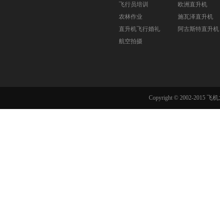
飞行员培训
欧洲直升机
农林作业
施瓦泽直升机
直升机飞行婚礼
阿古斯特直升机
航空拍摄
Copyright © 2002-201