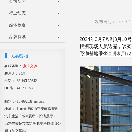
公司新闻
行业动态
发布日期：2024-8
媒体报道
品牌资讯
2024年3月7号到3月
根据现场人员透漏，该架
野湖基地乘坐直升机到茂
在线咨询：
点击交谈
联系人：郭总
电话：132-105-35852
QQ号：413799253
邮箱：413799253@qq.com
地址： 山东省济南市平安南路齐鲁
汽车生活广场D展厅（长清展厅）
山东省莱芜市雪野湖航空科技体育公
园（航空基地）