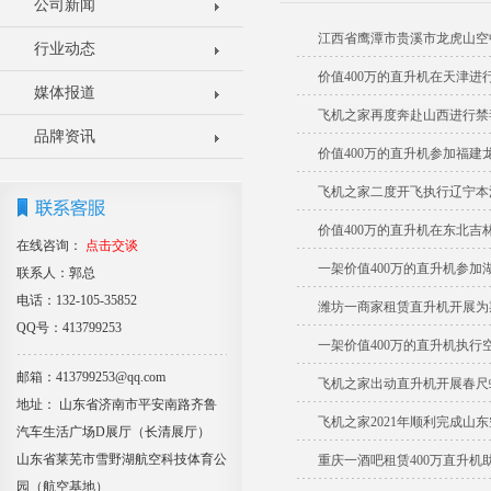
公司新闻
江西省鹰潭市贵溪市龙虎山空
行业动态
价值400万的直升机在天津进
媒体报道
飞机之家再度奔赴山西进行禁
品牌资讯
价值400万的直升机参加福建
飞机之家二度开飞执行辽宁本
价值400万的直升机在东北吉
在线咨询：
点击交谈
一架价值400万的直升机参加
联系人：郭总
电话：132-105-35852
潍坊一商家租赁直升机开展为
QQ号：413799253
一架价值400万的直升机执行
邮箱：413799253@qq.com
飞机之家出动直升机开展春尺
地址： 山东省济南市平安南路齐鲁
飞机之家2021年顺利完成山
汽车生活广场D展厅（长清展厅）
山东省莱芜市雪野湖航空科技体育公
重庆一酒吧租赁400万直升机
园（航空基地）