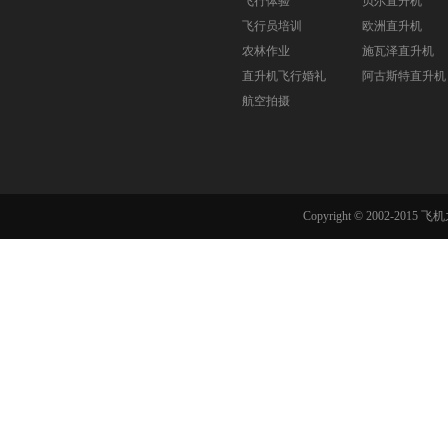
飞行体验
贝尔直升机
飞行员培训
欧洲直升机
农林作业
施瓦泽直升机
直升机飞行婚礼
阿古斯特直升机
航空拍摄
Copyright © 2002-201