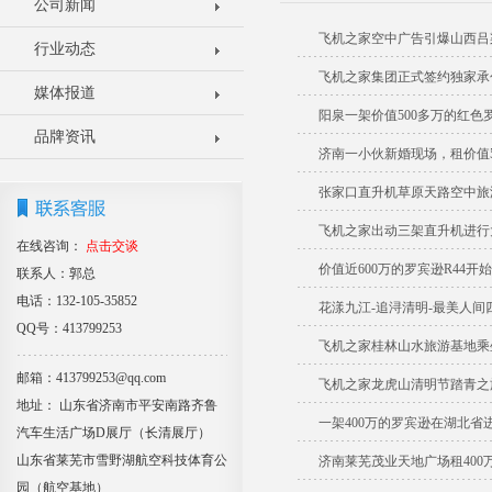
公司新闻
飞机之家空中广告引爆山西吕
行业动态
飞机之家集团正式签约独家承
媒体报道
阳泉一架价值500多万的红
品牌资讯
济南一小伙新婚现场，租价值5
张家口直升机草原天路空中旅
飞机之家出动三架直升机进行
在线咨询：
点击交谈
价值近600万的罗宾逊R44开
联系人：郭总
电话：132-105-35852
花漾九江-追浔清明-最美人间
QQ号：413799253
飞机之家桂林山水旅游基地乘
邮箱：413799253@qq.com
飞机之家龙虎山清明节踏青之
地址： 山东省济南市平安南路齐鲁
一架400万的罗宾逊在湖北省
汽车生活广场D展厅（长清展厅）
山东省莱芜市雪野湖航空科技体育公
济南莱芜茂业天地广场租400
园（航空基地）